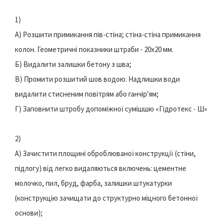
1)
А) Розшити примикання пів-стіна; стіна-стіна примикання
колон. Геометричні показники штраби - 20х20 мм.
Б) Видалити залишки бетону з шва;
В) Промити розшитий шов водою. Надлишки води
видалити стисненим повітрям або ганчір'ям;
Г) Заповнити штробу допоміжної сумішшю «Гідротекс - Ш»
2)
А) Зачистити площині оброблюваної конструкції (стіни,
підлогу) від легко видаляються включень: цементне
молочко, пил, бруд, фарба, залишки штукатурки
(конструкцію зачищати до структурно міцного бетонної
основи);