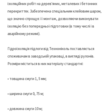
ізоляційних робіт на дерев'яних, металевих і бетонних
перекриттях. Забезпечена спеціальним клейовим шаром,
що значно спрощує її монтаж, дозволяючи виконувати
ізоляцію без попередньої підготовки (в тому числі і в
аварійному режимі).
Гідроізоляція підлоги від Техноніколь поставляється
споживачам в заводській упаковці, в вигляді рулонів.
Розміри міститься в них матеріалу стандартні:
• товщина смуги 1, 5 мм;
• ширина смуги 0, 75 м;
• довжина смуги 10 м;