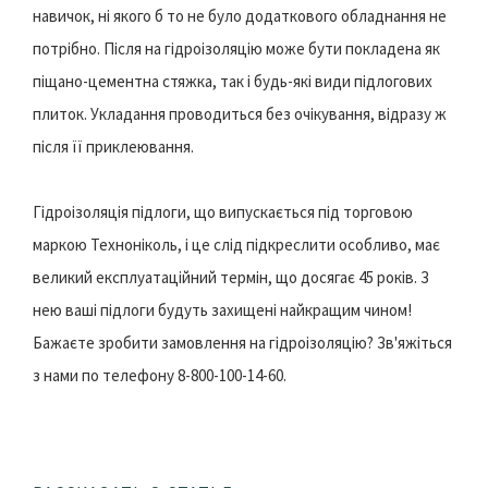
навичок, ні якого б то не було додаткового обладнання не
потрібно. Після на гідроізоляцію може бути покладена як
піщано-цементна стяжка, так і будь-які види підлогових
плиток. Укладання проводиться без очікування, відразу ж
після її приклеювання.
Гідроізоляція підлоги, що випускається під торговою
маркою Техноніколь, і це слід підкреслити особливо, має
великий експлуатаційний термін, що досягає 45 років. З
нею ваші підлоги будуть захищені найкращим чином!
Бажаєте зробити замовлення на гідроізоляцію? Зв'яжіться
з нами по телефону 8-800-100-14-60.