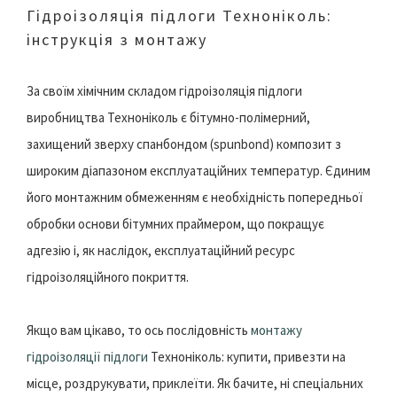
Гідроізоляція підлоги Техноніколь:
інструкція з монтажу
За своїм хімічним складом гідроізоляція підлоги
виробництва Техноніколь є бітумно-полімерний,
захищений зверху спанбондом (spunbond) композит з
широким діапазоном експлуатаційних температур. Єдиним
його монтажним обмеженням є необхідність попередньої
обробки основи бітумних праймером, що покращує
адгезію і, як наслідок, експлуатаційний ресурс
гідроізоляційного покриття.
Якщо вам цікаво, то ось послідовність
монтажу
гідроізоляції підлоги
Техноніколь: купити, привезти на
місце, роздрукувати, приклеїти. Як бачите, ні спеціальних