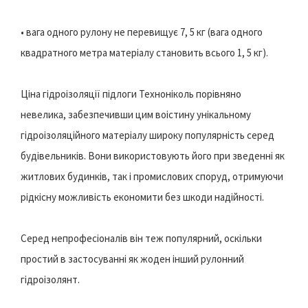
• вага одного рулону не перевищує 7, 5 кг (вага одного
квадратного метра матеріалу становить всього 1, 5 кг).
Ціна гідроізоляції підлоги Техноніколь порівняно
невелика, забезпечивши цим воістину унікальному
гідроізоляційного матеріалу широку популярність серед
будівельників. Вони використовують його при зведенні як
житлових будинків, так і промислових споруд, отримуючи
рідкісну можливість економити без шкоди надійності.
Серед непрофесіоналів він теж популярний, оскільки
простий в застосуванні як жоден інший рулонний
гідроізолянт.