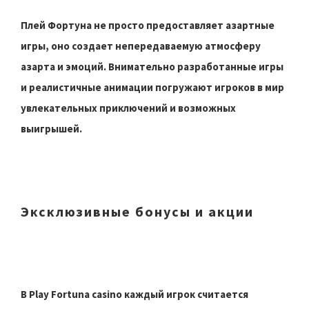
Плей Фортуна не просто предоставляет азартные
игры, оно создает непередаваемую атмосферу
азарта и эмоций. Внимательно разработанные игры
и реалистичные анимации погружают игроков в мир
увлекательных приключений и возможных
выигрышей.
Эксклюзивные бонусы и акции
В Play Fortuna casino каждый игрок считается