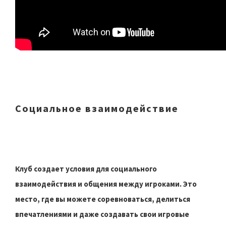
Социальное взаимодействие
Клуб создает условия для социального
взаимодействия и общения между игроками. Это
место, где вы можете соревноваться, делиться
впечатлениями и даже создавать свои игровые