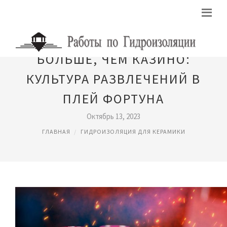
БОЛЬШЕ, ЧЕМ КАЗИНО:
КУЛЬТУРА РАЗВЛЕЧЕНИЙ В
ПЛЕЙ ФОРТУНА
Октябрь 13, 2023
ГЛАВНАЯ
ГИДРОИЗОЛЯЦИЯ ДЛЯ КЕРАМИКИ