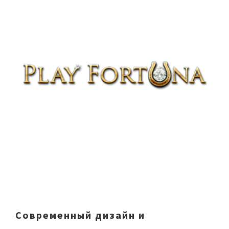
Современный дизайн и