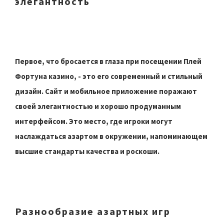
элегантность
Первое, что бросается в глаза при посещении Плей
Фортуна казино, - это его современный и стильный
дизайн. Сайт и мобильное приложение поражают
своей элегантностью и хорошо продуманным
интерфейсом. Это место, где игроки могут
наслаждаться азартом в окружении, напоминающем
высшие стандарты качества и роскоши.
Разнообразие азартных игр