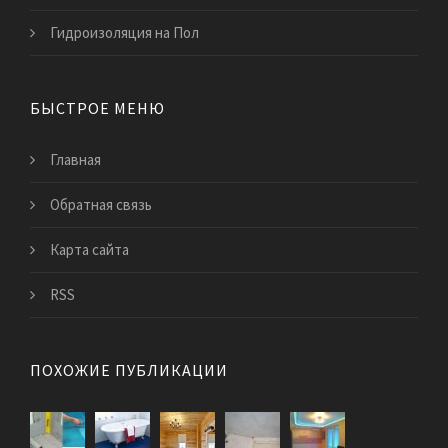
Гидроизоляция на Пол
БЫСТРОЕ МЕНЮ
Главная
Обратная связь
Карта сайта
RSS
ПОХОЖИЕ ПУБЛИКАЦИИ