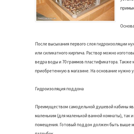
примык
Основа
После высыхания первого слоя гидроизоляции ну
или силикатного кирпича. Раствор можно изготови
ведра воды и 70 граммов пластификатора. Также 
приобретенную в магазине. На основание нужно
Гидроизоляция поддона
Преимуществом самодельной душевой кабины явля
маленьким (для маленькой ванной комнаты), так 
помещения. Готовый поддон должен быть выше м
патрубок.