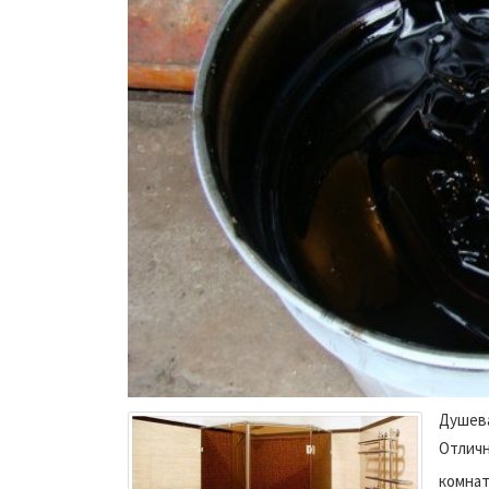
Душева
Отличн
комнат