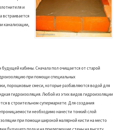
уплотнителя и
а встраивается
ми канализации,
 будущей кабины. Сначала пол очищается от старой
идроизоляцию при помощи специальных
ики, порошковые смеси, которые разбавляются водой для
идкая гидроизоляция. Любой из этих видов гидроизоляции
тся в строительном супермаркете.
Для создания
проницаемости необходимо нанести тонкий слой
золяции при помощи широкой малярной кисти на место
вки будущего пола и на прилегающие стены на высоту