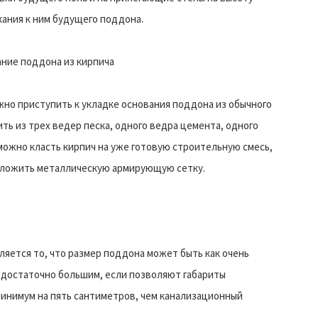
ания к ним будущего поддона.
ние поддона из кирпича
жно приступить к укладке основания поддона из обычного
ть из трех ведер песка, одного ведра цемента, одного
можно класть кирпич на уже готовую строительную смесь,
 уложить металлическую армирующую сетку.
ется то, что размер поддона может быть как очень
и достаточно большим, если позволяют габариты
инимум на пять сантиметров, чем канализационный