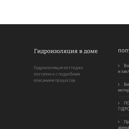
ПОП
Во
Гидроизоляция коттеджа
и зак
поэтапно и с подробным
описанием процессов
Ви
интер
ПО
ГІДРО
Пр
аренд