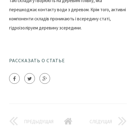
Такі склади утворюють на деревині плівку, яка
перешкоджає контакту води з деревом. Крім того, активні
компоненти складів проникають і всередину статі,
гідроізоліруем деревину зсередини.
РАССКАЗАТЬ О СТАТЬЕ
ПРЕДЫДУЩАЯ
СЛЕДУЩАЯ