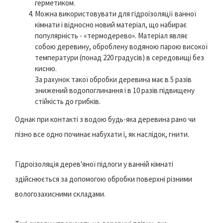
герметиком.
Можна використовувати для гідроізоляції ванної
кімнати і відносно новий матеріал, що набирає
популярність - «термодерево». Матеріал являє
собою деревину, оброблену водяною парою високої
температури (понад 220 градусів) в середовищі без
кисню.
За рахунок такої обробки деревина має в 5 разів
знижений водопоглинання і в 10 разів підвищену
стійкість до грибків.
Однак при контакті з водою будь-яка деревина рано чи
пізно все одно починає набухати і, як наслідок, гнити.
Гідроізоляція дерев'яної підлоги у ванній кімнаті
здійснюється за допомогою обробки поверхні різними
вологозахисними складами.