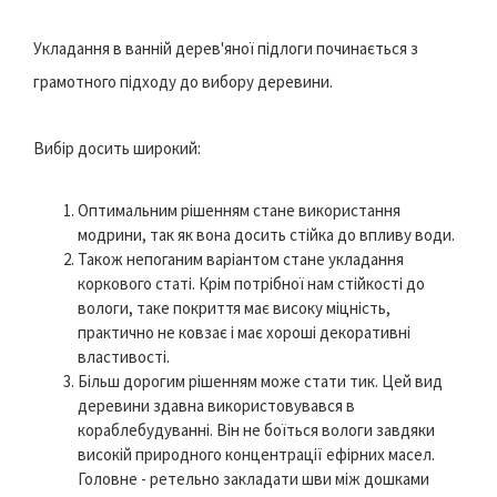
Укладання в ванній дерев'яної підлоги починається з
грамотного підходу до вибору деревини.
Вибір досить широкий:
Оптимальним рішенням стане використання
модрини, так як вона досить стійка до впливу води.
Також непоганим варіантом стане укладання
коркового статі. Крім потрібної нам стійкості до
вологи, таке покриття має високу міцність,
практично не ковзає і має хороші декоративні
властивості.
Більш дорогим рішенням може стати тик. Цей вид
деревини здавна використовувався в
кораблебудуванні. Він не боїться вологи завдяки
високій природного концентрації ефірних масел.
Головне - ретельно закладати шви між дошками