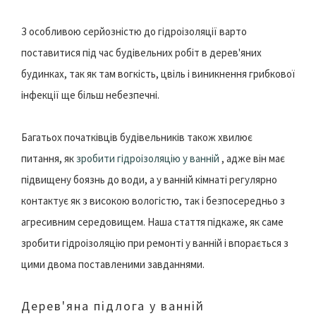
З особливою серйозністю до гідроізоляції варто
поставитися під час будівельних робіт в дерев'яних
будинках, так як там вогкість, цвіль і виникнення грибкової
інфекції ще більш небезпечні.
Багатьох початківців будівельників також хвилює
питання, як
зробити гідроізоляцію у ванній
, адже він має
підвищену боязнь до води, а у ванній кімнаті регулярно
контактує як з високою вологістю, так і безпосередньо з
агресивним середовищем. Наша стаття підкаже, як саме
зробити гідроізоляцію при ремонті у ванній і впорається з
цими двома поставленими завданнями.
Дерев'яна підлога у ванній