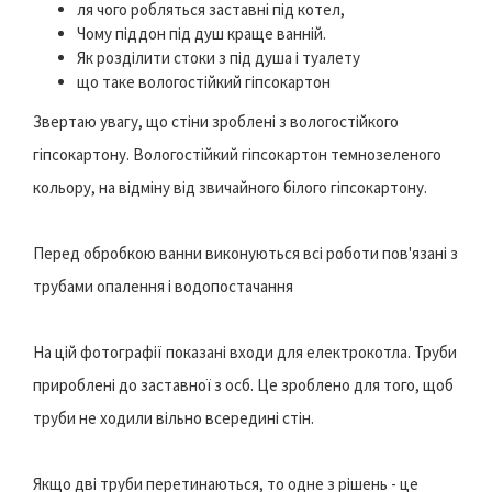
ля чого робляться заставні під котел,
Чому піддон під душ краще ванній.
Як розділити стоки з під душа і туалету
що таке вологостійкий гіпсокартон
Звертаю увагу, що стіни зроблені з вологостійкого
гіпсокартону. Вологостійкий гіпсокартон темнозеленого
кольору, на відміну від звичайного білого гіпсокартону.
Перед обробкою ванни виконуються всі роботи пов'язані з
трубами опалення і водопостачання
На цій фотографії показані входи для електрокотла. Труби
прироблені до заставної з осб. Це зроблено для того, щоб
труби не ходили вільно всередині стін.
Якщо дві труби перетинаються, то одне з рішень - це