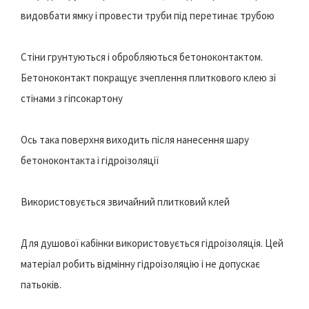
видовбати ямку і провести труби під перетинає трубою
Стіни грунтуються і обробляються бетоноконтактом.
Бетоноконтакт покращує зчеплення плиткового клею зі
стінами з гіпсокартону
Ось така поверхня виходить після нанесення шару
бетоноконтакта і гідроізоляції
Використовується звичайний плитковий клей
Для душової кабінки використовується гідроізоляція. Цей
матеріал робить відмінну гідроізоляцію і не допускає
патьоків.