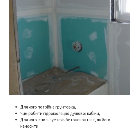
Для чого потрібна грунтовка,
Чим робити гідроізоляцію душової кабіни,
Для чого іспользуетсяв бетоноконтакт, як його
наносити