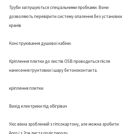
Труби заглушуються спеціальними пробками. Вони
дозволяють перевірити систему опалення без установки
кранів
Конструювання душової кабіни.
Кріплення плитки до листів OSB проводиться після
нанесення грунтовки і шару бетоноконтакта.
кріплення плитки
Вихід електрики під обігрівач
Укіс вікна зроблений з гіпсокартону, але можна зробити
його і з 2см листа полістиролу