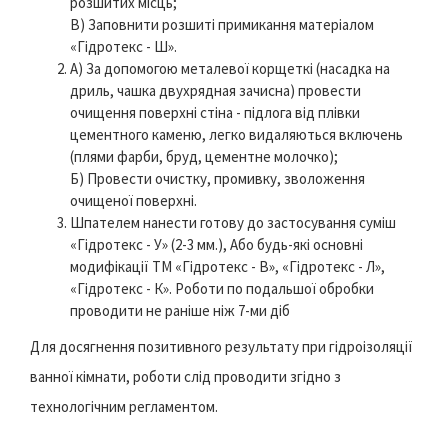
розшитих місць;
В) Заповнити розшиті примикання матеріалом
«Гідротекс - Ш».
А) За допомогою металевої корщеткі (насадка на
дриль, чашка двухрядная зачисна) провести
очищення поверхні стіна - підлога від плівки
цементного каменю, легко видаляються включень
(плями фарби, бруд, цементне молочко);
Б) Провести очистку, промивку, зволоження
очищеної поверхні.
Шпателем нанести готову до застосування суміш
«Гідротекс - У» (2-3 мм.), Або будь-які основні
модифікації ТМ «Гідротекс - В», «Гідротекс - Л»,
«Гідротекс - К». Роботи по подальшої обробки
проводити не раніше ніж 7-ми діб
Для досягнення позитивного результату при гідроізоляції
ванної кімнати, роботи слід проводити згідно з
технологічним регламентом.