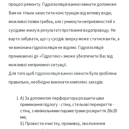
процесі ремонту. Гідроізоляція ванної кімнати допоможе
Вам не тільки захистити конструкцію від впливу води,
можливої появи грибка, але і уникнути неприємностей з
сусідами знизу в результаті протікання водопроводу. Не
варто забувати, що і у сусідів зверху може статися витік, а
чи виконана гідроізоляція не відомо. Гідроізоляція
проникаючої дії «Гідротекс» зможе убезпечити Вас від
можливої неприємної ситуації.
Для того щоб
гідроізоляція ванної кімнати
була зроблена
правильно, необхідно виконати комплекс заходів:
А) За допомогою перфоратора розшити шви
примикання підлогу - стіна, стельові перекриття -
стіна, з мінімальними параметрами розкриття 20х20
мм;
Б) Провести очистку, промивку, зволоження