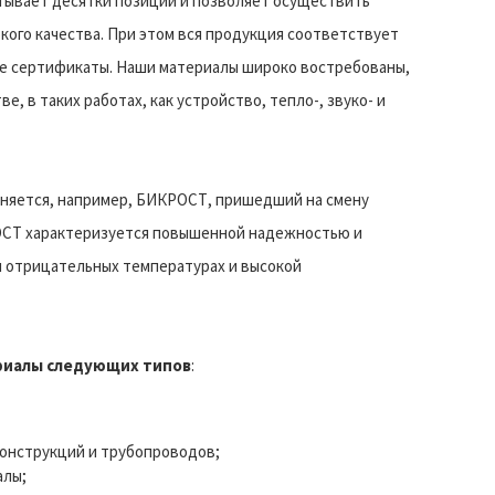
ывает десятки позиций и позволяет осуществить
кого качества. При этом вся продукция соответствует
е сертификаты. Наши материалы широко востребованы,
е, в таких работах, как устройство, тепло-, звуко- и
еняется, например, БИКРОСТ, пришедший на смену
ОСТ характеризуется повышенной надежностью и
и отрицательных температурах и высокой
риалы следующих типов
:
онструкций и трубопроводов;
алы;