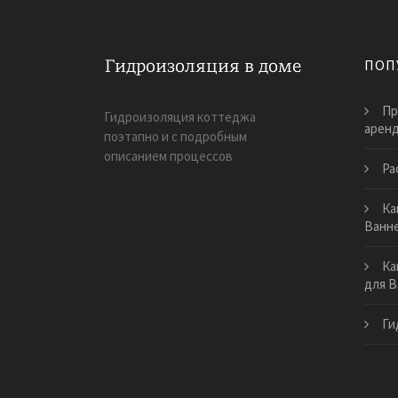
ПОП
Пр
Гидроизоляция коттеджа
аренд
поэтапно и с подробным
описанием процессов
Ра
Ка
Ванн
Ка
для В
Ги