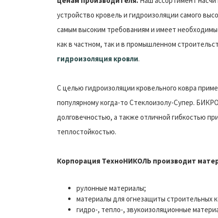
ценам производителя.
Наш ассортимент насчит
устройство кровель и гидроизоляции самого высо
самым высоким требованиям и имеет необходимы
как в частном, так и в промышленном строительств
гидроизоляция кровли
.
С целью гидроизоляции кровельного ковра прим
популярному когда-то Стеклоизолу-Супер. БИКР
долговечностью, а также отличной гибкостью пр
теплостойкостью.
Корпорация ТехноНИКОЛЬ производит мате
рулонные материалы;
материалы для огнезащиты строительных к
гидро-, тепло-, звукоизоляционные матери