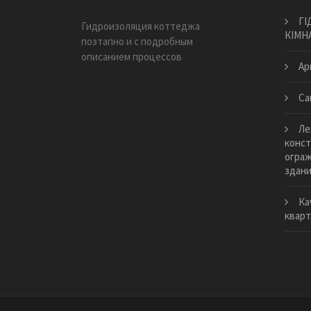
ГІ
Гидроизоляция коттеджа
КІМН
поэтапно и с подробным
описанием процессов
Ар
Са
Ле
конст
огра
здан
Ка
квар