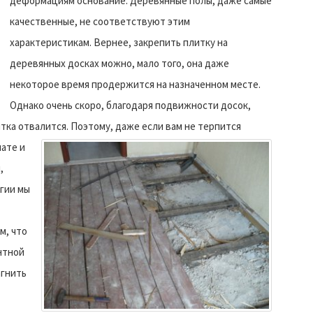
деформациям основание. Деревянные полы, даже самые
качественные, не соответствуют этим
характеристикам. Вернее, закрепить плитку на
деревянных досках можно, мало того, она даже
некоторое время продержится на назначенном месте.
Однако очень скоро, благодаря подвижности досок,
итка отвалится.
Поэтому, даже если вам не терпится
нате и
,
гии мы
м, что
нтной
агнить