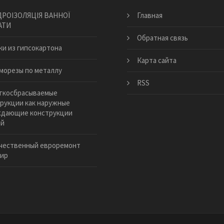
ДРОІЗОЛЯЦІЯ ВАННОЇ
Главная
АТИ
Обратная связь
ки из гипсокартона
Карта сайта
морезы по металлу
RSS
гкосбрасываемые
рукции как наружные
ждающие конструкции
ий
чественный евроремонт
тир