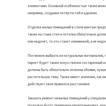
элементами. Основной особенностью также можн
например, создание потёртостей и царапин.
Отделка жилых помещений в стиле винтаж предпо
также на стыке стен и потолка обязательно долж
или недочёт, то это станет изюминкой, а не недо
Пол можно выбрать из натуральных материалов, т
паркет будет также искусственно состаренный и
должны быть обязательно оклеены обоями, лучше 
растительную тему. Также имеет значение, как им
действуют свои правила в расстановке.
Заказать ремонт нежилых помещений у специалис
поскольку будет применена перепланировка, диз