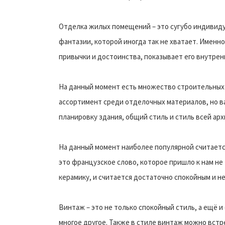
Отделка жилых помещений – это сугубо индивиду
фантазии, которой иногда так не хватает. Именно
привычки и достоинства, показывает его внутрен
На данный момент есть множество строительных 
ассортимент среди отделочных материалов, но в
планировку здания, общий стиль и стиль всей ар
На данный момент наиболее популярной считаетс
это французское слово, которое пришло к нам не 
керамику, и считается достаточно спокойным и н
Винтаж – это не только спокойный стиль, а ещё 
многое другое. Также в стиле винтаж можно вст