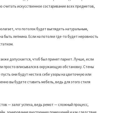
о считать искусственное состаривание всех предметов,
лагает, что потолок будет выглядеть натуральным,
на быть лепнина. Если на потолке где-то будет неровность
статком.
акже допускается, чтоб был принят паркет. Лучше, если
ли просто вписывался в окружающую обстановку. Стены
пусть они будут нести в себе узоры на цветочную или
енно вы будете ставить мебель, ведь для этого стиля
тов — залог успеха, ведь ремот — сложный процесс,
айн, зонирование внутренних помещений и как следствие