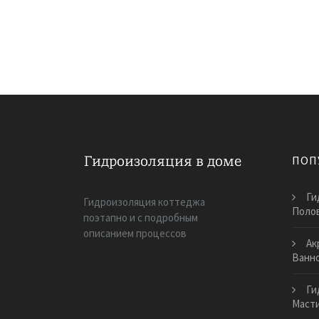
ПОП
Ги
Гидроизоляция коттеджа
Поло
поэтапно и с подробным
описанием процессов
Ак
Ванн
Ги
Маст