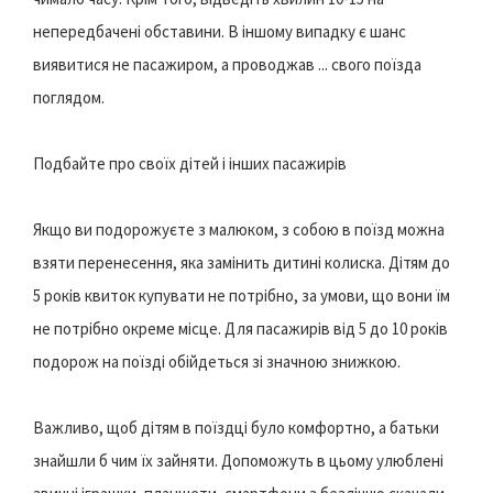
непередбачені обставини. В іншому випадку є шанс
виявитися не пасажиром, а проводжав ... свого поїзда
поглядом.
Подбайте про своїх дітей і інших пасажирів
Якщо ви подорожуєте з малюком, з собою в поїзд можна
взяти перенесення, яка замінить дитині колиска. Дітям до
5 років квиток купувати не потрібно, за умови, що вони їм
не потрібно окреме місце. Для пасажирів від 5 до 10 років
подорож на поїзді обійдеться зі значною знижкою.
Важливо, щоб дітям в поїздці було комфортно, а батьки
знайшли б чим їх зайняти. Допоможуть в цьому улюблені