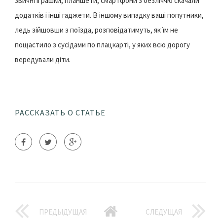
звичні іграшки, планшети, смартфони з безліччю скачали
додатків і інші гаджети. В іншому випадку ваші попутники,
ледь зійшовши з поїзда, розповідатимуть, як їм не
пощастило з сусідами по плацкарті, у яких всю дорогу
вередували діти.
РАССКАЗАТЬ О СТАТЬЕ
ПРЕДЫДУЩАЯ
СЛЕДУЩАЯ