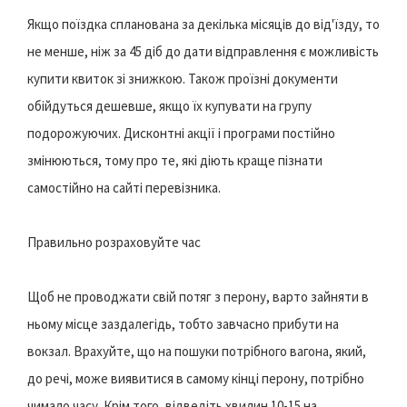
Якщо поїздка спланована за декілька місяців до від'їзду, то
не менше, ніж за 45 діб до дати відправлення є можливість
купити квиток зі знижкою. Також проїзні документи
обійдуться дешевше, якщо їх купувати на групу
подорожуючих. Дисконтні акції і програми постійно
змінюються, тому про те, які діють краще пізнати
самостійно на сайті перевізника.
Правильно розраховуйте час
Щоб не проводжати свій потяг з перону, варто зайняти в
ньому місце заздалегідь, тобто завчасно прибути на
вокзал. Врахуйте, що на пошуки потрібного вагона, який,
до речі, може виявитися в самому кінці перону, потрібно
чимало часу. Крім того, відведіть хвилин 10-15 на