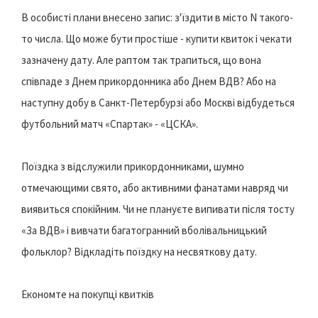
В особисті плани внесено запис: з'їздити в місто N такого-
то числа. Що може бути простіше - купити квиток і чекати
зазначену дату. Але раптом так трапиться, що вона
співпаде з Днем прикордонника або Днем ВДВ? Або на
наступну добу в Санкт-Петербурзі або Москві відбудеться
футбольний матч «Спартак» - «ЦСКА».
Поїздка з відслужили прикордонниками, шумно
отмечающими свято, або активними фанатами навряд чи
виявиться спокійним. Чи не плануєте випивати після тосту
«За ВДВ» і вивчати багатогранний вболівальницький
фольклор? Відкладіть поїздку на несвяткову дату.
Економте на покупці квитків