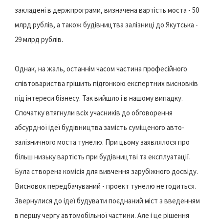
закладені в держпрограми, визначена вартість моста - 50
млрд рублів, а також будівництва залізниці до Якутська -
29 млрд рублів.
Однак, на жаль, останнім часом частина професійного
співтовариства грішить підгонкою експертних висновків
під інтереси бізнесу. Так вийшло і в нашому випадку.
Спочатку втягнули всіх учасників до обговорення
абсурдної ідеї будівництва замість суміщеного авто-
залізничного моста тунелю. При цьому заявлялося про
більш низьку вартість при будівництві та експлуатації.
Була створена комісія для вивчення зарубіжного досвіду.
Висновок передбачуваний - проект тунелю не годиться.
Звернулися до ідеї будувати поєднаний міст з введенням
в першу чергу автомобільної частини. Але і це рішення