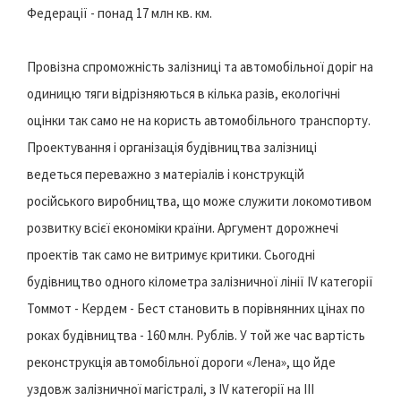
Федерації - понад 17 млн кв. км.
Провізна спроможність залізниці та автомобільної доріг на
одиницю тяги відрізняються в кілька разів, екологічні
оцінки так само не на користь автомобільного транспорту.
Проектування і організація будівництва залізниці
ведеться переважно з матеріалів і конструкцій
російського виробництва, що може служити локомотивом
розвитку всієї економіки країни. Аргумент дорожнечі
проектів так само не витримує критики. Сьогодні
будівництво одного кілометра залізничної лінії IV категорії
Томмот - Кердем - Бест становить в порівнянних цінах по
роках будівництва - 160 млн. Рублів. У той же час вартість
реконструкція автомобільної дороги «Лена», що йде
уздовж залізничної магістралі, з IV категорії на III