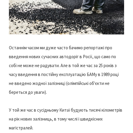
Останнім часом ми дуже часто бачимо репортажі про
введення нових сучасних автодоріг в Росії, що само по
собі не може не радувати. Але в той же час за 25 років з
часу введення в постійну експлуатацію БАМу в 1989 році
не введено жодної залізниці (олімпійські об'єкти не
береться до уваги).
У той же час в сусідньому Китаї будують тисячі кілометрів
на рік нових залізниць, в тому числі і швидкісних
магістралей.