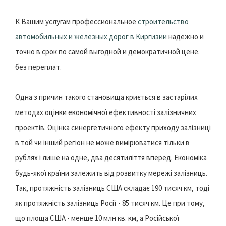
К Вашим услугам профессиональное
строительство
автомобильных и железных дорог в Киргизии
надежно и
точно в срок по самой выгодной и демократичной цене.
без переплат.
Одна з причин такого становища криється в застарілих
методах оцінки економічної ефективності залізничних
проектів. Оцінка синергетичного ефекту приходу залізниці
в той чи інший регіон не може вимірюватися тільки в
рублях і лише на одне, два десятиліття вперед. Економіка
будь-якої країни залежить від розвитку мережі залізниць.
Так, протяжність залізниць США складає 190 тисяч км, тоді
як протяжність залізниць Росії - 85 тисяч км. Це при тому,
що площа США - менше 10 млн кв. км, а Російської