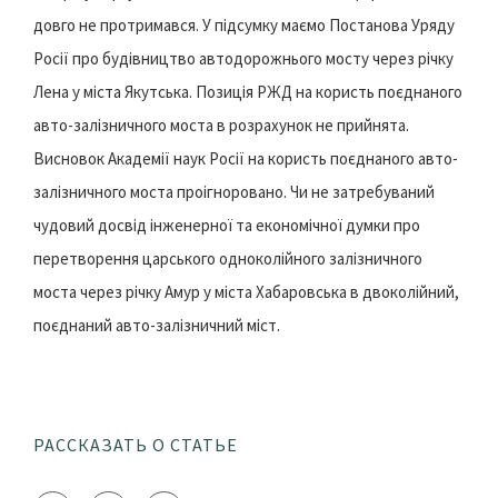
довго не протримався. У підсумку маємо Постанова Уряду
Росії про будівництво автодорожнього мосту через річку
Лена у міста Якутська. Позиція РЖД на користь поєднаного
авто-залізничного моста в розрахунок не прийнята.
Висновок Академії наук Росії на користь поєднаного авто-
залізничного моста проігноровано. Чи не затребуваний
чудовий досвід інженерної та економічної думки про
перетворення царського одноколійного залізничного
моста через річку Амур у міста Хабаровська в двоколійний,
поєднаний авто-залізничний міст.
РАССКАЗАТЬ О СТАТЬЕ