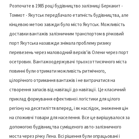
Розпочате в 1985 році будівництво залізниці Беркакит -
Томмот - Якутськ передбачало етапність будівництва, але
кінцевою метою завжди було місто Якутськ. Можливість
доставки вантажів залізничним транспортом в річковий
порт Якутська назавжди знімала проблему ризику
перевезень через маловодний верхів'їв Олени через порт
осетрових. Вантажоодержувачі трьохсоттисячного міста
повинні були отримати можливість ритмічного,
цілорічного отримання вантажів і не витрачатися на
створення запасів від навігації до навігації. Це класичний
приклад формування ефективної логістики для цілого
регіону на десятиліття вперед, і як наслідок, зниження цін
на споживчі товари для населення. Все це вирішувалося за
допомогою будівництва суміщеного авто-залізничного
моста через річку Лена. Всі рішення були опрацьовані і